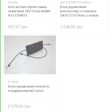
ASIAN
АВТОЭЛЕКТРОНИКА
Контактная группа замка
Блок управления
зажигания ZAZ Forza ASIAN
(контролер) отопителя
A13-3704015
САУО 2110 Люкс с новой
панелью приборов ВАЗ
2110 Оригинал 2170-
357,57
1 246,00
8128020-02
KOREA
Блок управления печкой (с
кондиционером) Lanos
2 579,95