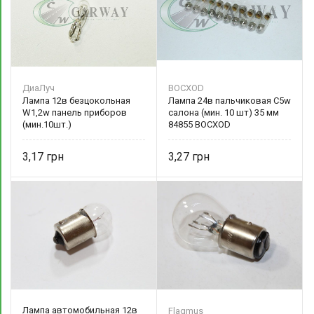
ДиаЛуч
BOCXOD
Лампа 12в безцокольная
Лампа 24в пальчиковая C5w
W1,2w панель приборов
салона (мин. 10 шт) 35 мм
(мин.10шт.)
84855 BOCXOD
3,17
3,27
Лампа автомобильная 12в
Flagmus