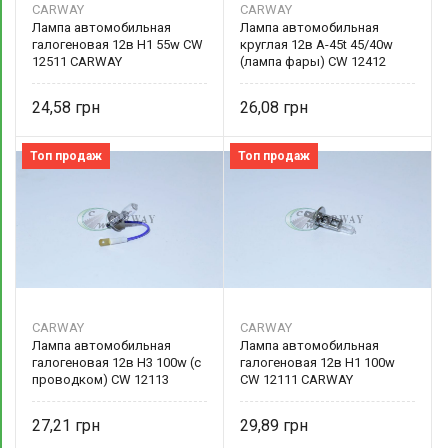
CARWAY
CARWAY
Лампа автомобильная
Лампа автомобильная
галогеновая 12в Н1 55w CW
круглая 12в А-45t 45/40w
12511 CARWAY
(лампа фары) CW 12412
CARWAY
24,58
26,08
Топ продаж
Топ продаж
CARWAY
CARWAY
Лампа автомобильная
Лампа автомобильная
галогеновая 12в Н3 100w (с
галогеновая 12в Н1 100w
проводком) CW 12113
CW 12111 CARWAY
CARWAY
27,21
29,89