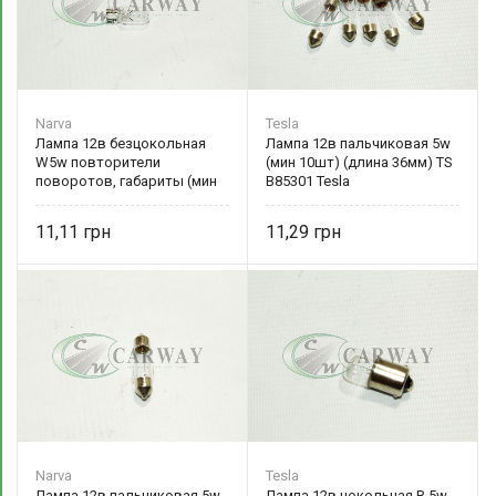
Narva
Tesla
Лампа 12в безцокольная
Лампа 12в пальчиковая 5w
W5w повторители
(мин 10шт) (длина 36мм) TS
поворотов, габариты (мин
B85301 Tesla
10 шт) NV 17177 Narva
11,11
11,29
Narva
Tesla
Лампа 12в пальчиковая 5w
Лампа 12в цокольная R 5w