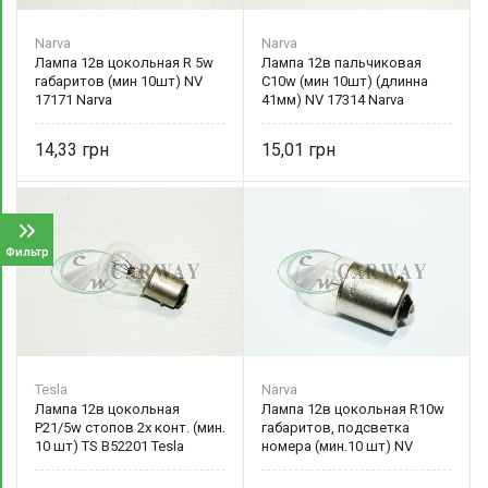
Narva
Narva
Лампа 12в цокольная R 5w
Лампа 12в пальчиковая
габаритов (мин 10шт) NV
C10w (мин 10шт) (длинна
17171 Narva
41мм) NV 17314 Narva
14,33
15,01
Фильтр
Tesla
Narva
Лампа 12в цокольная
Лампа 12в цокольная R10w
P21/5w стопов 2х конт. (мин.
габаритов, подсветка
10 шт) TS B52201 Tesla
номера (мин.10 шт) NV
17311 Narva