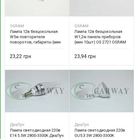
OSRAM
OSRAM
Лампа 12в безцокольная
Лампа 12в безцокольная
W5w повторители
W1,2w панель приборов
поворотов, габариты (мин
(мин 10шт) OS 2721 OSRAM
10шт) OS 2825 OSRAM
23,22
23,94
ДиаЛуч
ДиаЛуч
Лампа светодиодная 220в
Лампа светодиодная 220в
E14 5.5W 2800-3300K ДиаЛуч
GU5.3 3W 2800-3300K