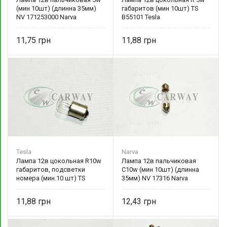
(мин 10шт) (длинна 35мм)
габаритов (мин 10шт) TS
NV 171253000 Narva
B55101 Tesla
11,75
11,88
Tesla
Narva
Лампа 12в цокольная R10w
Лампа 12в пальчиковая
габаритов, подсветки
C10w (мин 10шт) (длинна
номера (мин.10 шт) TS
35мм) NV 17316 Narva
B56101 Tesla
11,88
12,43