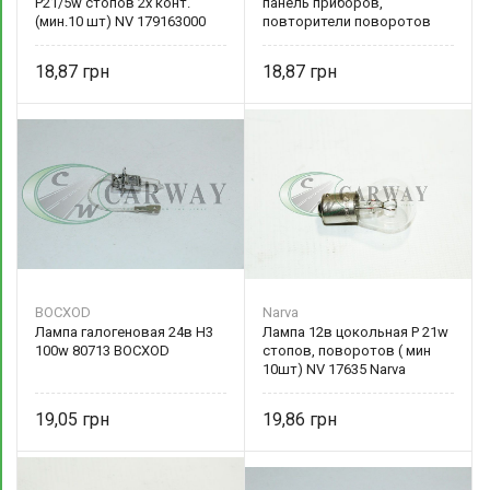
P21/5w стопов 2х конт.
панель приборов,
(мин.10 шт) NV 179163000
повторители поворотов
Narva
(мин. 10шт.) PS 12929 CP
PHILIPS
18,87
18,87
BOCXOD
Narva
Лампа галогеновая 24в Н3
Лампа 12в цокольная P 21w
100w 80713 BOCXOD
стопов, поворотов ( мин
10шт) NV 17635 Narva
19,05
19,86