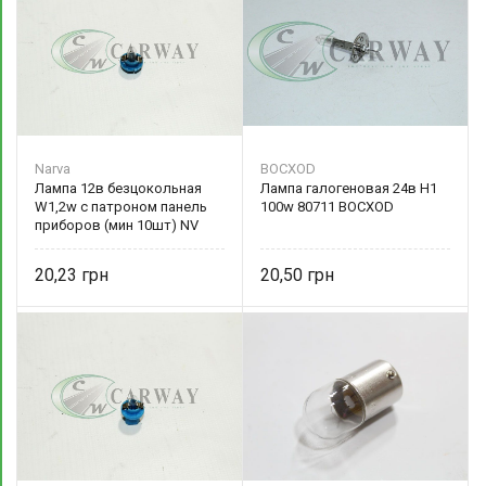
Narva
BOCXOD
Лампа 12в безцокольная
Лампа галогеновая 24в Н1
W1,2w с патроном панель
100w 80711 BOCXOD
приборов (мин 10шт) NV
17027 Narva
20,23
20,50