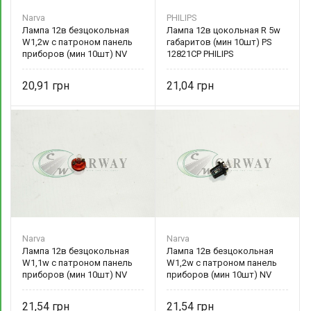
Narva
PHILIPS
Лампа 12в безцокольная
Лампа 12в цокольная R 5w
W1,2w с патроном панель
габаритов (мин 10шт) PS
приборов (мин 10шт) NV
12821CP PHILIPS
17029 Narva
20,91
21,04
Narva
Narva
Лампа 12в безцокольная
Лампа 12в безцокольная
W1,1w с патроном панель
W1,2w с патроном панель
приборов (мин 10шт) NV
приборов (мин 10шт) NV
17046 Narva
17035 Narva
21,54
21,54