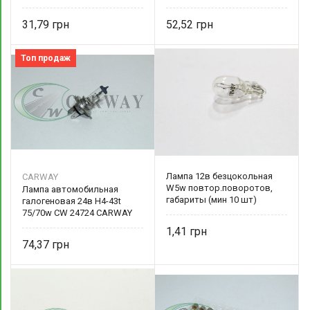
CARWAY
31,79
52,52
Топ продаж
Лампа 12в безцокольная
CARWAY
W5w повтор.поворотов,
Лампа автомобильная
габариты (мин 10 шт)
галогеновая 24в Н4-43t
75/70w CW 24724 CARWAY
1,41
74,37