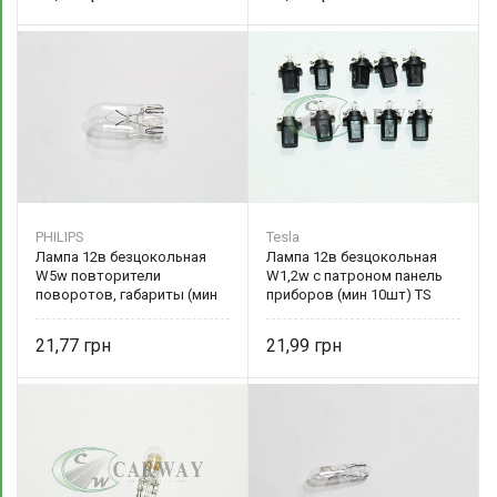
PHILIPS
Tesla
Лампа 12в безцокольная
Лампа 12в безцокольная
W5w повторители
W1,2w с патроном панель
поворотов, габариты (мин
приборов (мин 10шт) TS
10 шт) PS 12961 CP PHILIPS
B77201 Tesla
21,77
21,99