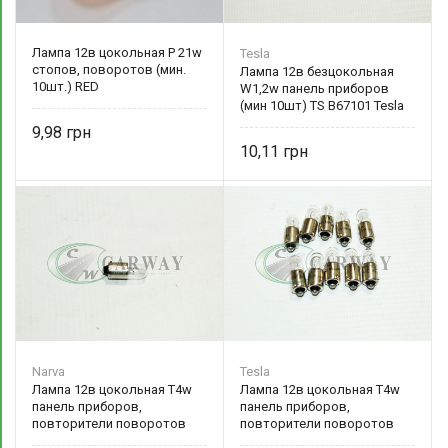
Лампа 12в цокольная P 21w
Tesla
стопов, поворотов (мин.
Лампа 12в безцокольная
10шт.) RED
W1,2w панель приборов
(мин 10шт) TS B67101 Tesla
9,98
10,11
Narva
Tesla
Лампа 12в цокольная T4w
Лампа 12в цокольная T4w
панель приборов,
панель приборов,
повторители поворотов
повторители поворотов
(мин. 10шт.) NV 17131 Narva
(мин. 10шт.) TS B54101 Tesla