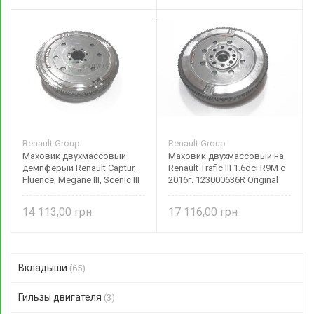
Renault Group
Renault Group
Маховик двухмассовый
Маховик двухмассовый на
демпферый Renault Captur,
Renault Trafic III 1.6dci R9M c
Fluence, Megane III, Scenic III
2016г. 123000636R Original
1.5dci 1.6 16V 123005236R
Original
14 113,00
17 116,00
Вкладыши
(65)
Гильзы двигателя
(3)