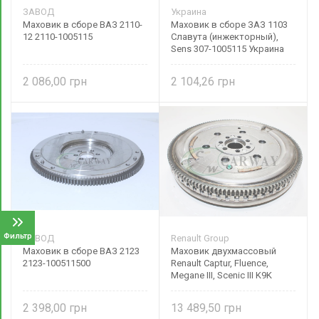
ЗАВОД
Украина
Маховик в сборе ВАЗ 2110-
Маховик в сборе ЗАЗ 1103
12 2110-1005115
Славута (инжекторный),
Sens 307-1005115 Украина
2 086,00
2 104,26
Фильтр
ЗАВОД
Renault Group
Маховик в сборе ВАЗ 2123
Маховик двухмассовый
2123-100511500
Renault Captur, Fluence,
Megane III, Scenic III K9K
1.5dci 123003948R Renault
(Original)
2 398,00
13 489,50