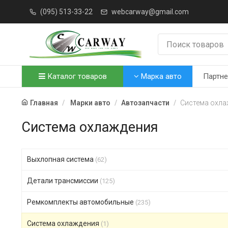
(095) 513-33-22
webcarway@gmail.com
Каталог товаров
Марка авто
Партн
Главная
Марки авто
Автозапчасти
Система охла
Система охлаждения
Выхлопная система
(62)
Детали трансмиссии
(125)
Ремкомплекты автомобильные
(235)
Система охлаждения
(1)