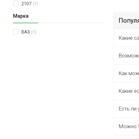
2107
(1)
Марка
Попул
ВАЗ
(1)
Какие с
Возможн
Как мож
Какие е
Есть ли 
Можно У