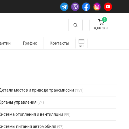
0
0,00
антии
График
Контакты
RU
Детали мостов и привода трансмиссии
(151)
Органы управления
(74)
Система отопления и вентиляции
(99)
Системы питания автомобиля
(97)