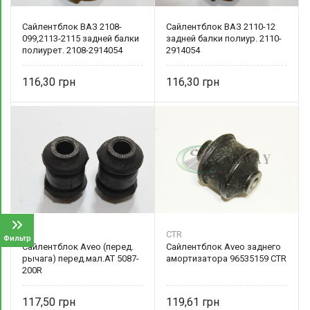
Сайлентблок ВАЗ 2108-
Сайлентблок ВАЗ 2110-12
099,2113-2115 задней балки
задней балки полиур. 2110-
полиурет. 2108-2914054
2914054
116,30
116,30
AT
CTR
Фильтр
Сайлентблок Aveo (перед.
Сайлентблок Aveo заднего
рычага) перед.мал.AT 5087-
амортизатора 96535159 CTR
200R
117,50
119,61