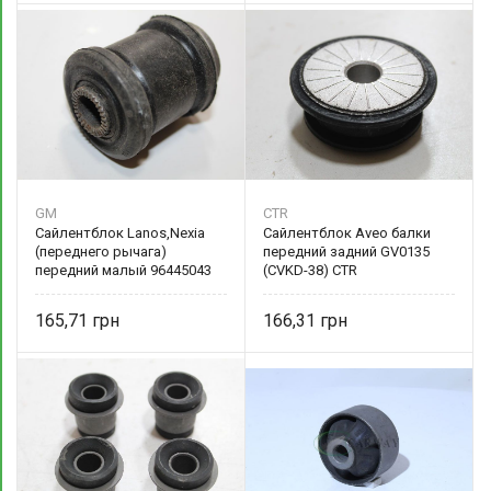
GM
CTR
Сайлентблок Lanos,Nexia
Сайлентблок Aveo балки
(переднего рычага)
передний задний GV0135
передний малый 96445043
(CVKD-38) CTR
165,71
166,31