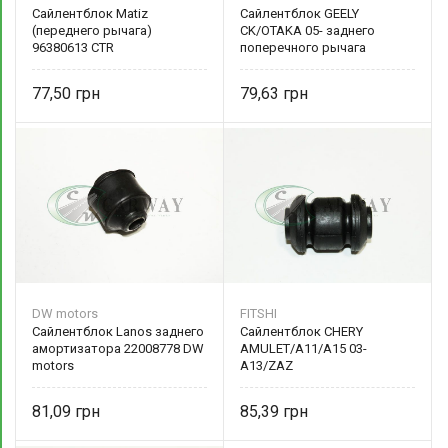
Сайлентблок Matiz
Сайлентблок GEELY
(переднего рычага)
CK/OTAKA 05- заднего
96380613 CTR
поперечного рычага
(развал) внутренний
2911040001 FITSHI
77,50
79,63
DW motors
FITSHI
Сайлентблок Lanos заднего
Сайлентблок CHERY
амортизатора 22008778 DW
AMULET/A11/A15 03-
motors
A13/ZAZ
FORZA/BONUS/VERY 08-
(переднего рычага)
81,09
85,39
передний FT 2973-17SC
FITSHI