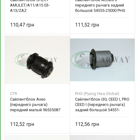
AMULET/A11/A15 03-
переднего рычага задний
A13/ZAZ
большой 54555-25000 PHG
FORZA/BONUS/VERY 08-
(Pyung Hwa Global)
(переднего рычага) задний
110,47
111,52
FT 2975-17SC FITSHI
CTR
PHG (Pyung Hwa Global)
Сайлентблок Aveo
Сайлентблок i30, CEED I, PRO
(переднего рычага)
CEED I (переднего рычага)
передний малый 96535087
задний большой 54551-
CTR
2H000 PHG
112,52
112,56