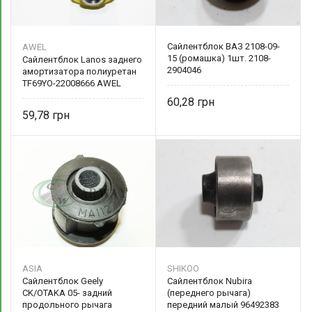
Сайлентблок ВАЗ 2108-09-
AWEL
15 (ромашка) 1шт. 2108-
Сайлентблок Lanos заднего
2904046
амортизатора полиуретан
TF69YO-22008666 AWEL
60,28
59,78
ASIA
SHIKOO
Сайлентблок Geely
Сайлентблок Nubira
CK/OTAKA 05- задний
(переднего рычага)
продольного рычага
передний малый 96492383