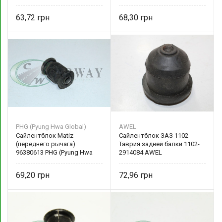
2911052001
SHIKOO
63,72
68,30
PHG (Pyung Hwa Global)
AWEL
Сайлентблок Matiz
Сайлентблок ЗАЗ 1102
(переднего рычага)
Таврия задней балки 1102-
96380613 PHG (Pyung Hwa
2914084 AWEL
Global)
69,20
72,96