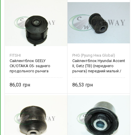
FITSHI
PHG (Pyung Hwa Global)
Сайлентблок GEELY
Сайлентблок Hyundai Accent
CK/OTAKA 05- заднего
II, Getz (TB) (переднего
продольного рычага
рычага) передний малый /
2911052001 FITSHI
ACCENT III, RIO II задний
малый 54551-25000 PHG
86,03
86,53