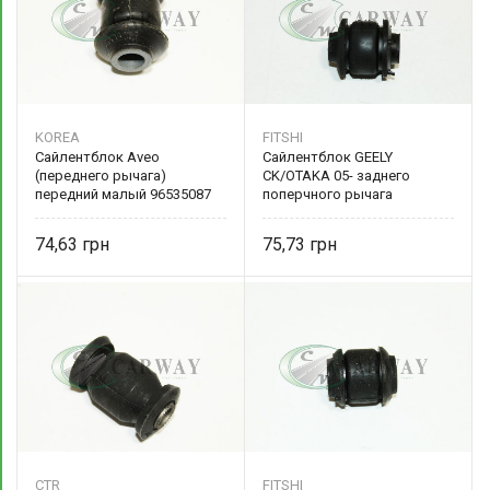
KOREA
FITSHI
Сайлентблок Aveo
Сайлентблок GEELY
(переднего рычага)
CK/OTAKA 05- заднего
передний малый 96535087
поперчного рычага
внешний 2911020001 FITSHI
74,63
75,73
CTR
FITSHI