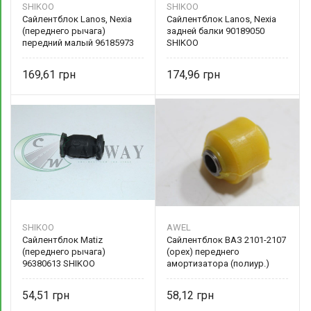
SHIKOO
SHIKOO
Сайлентблок Lanos, Nexia
Сайлентблок Lanos, Nexia
(переднего рычага)
задней балки 90189050
передний малый 96185973
SHIKOO
SHIKOO
169,61
174,96
SHIKOO
AWEL
Сайлентблок Matiz
Сайлентблок ВАЗ 2101-2107
(переднего рычага)
(орех) переднего
96380613 SHIKOO
амортизатора (полиур.)
2101-2905448 AWEL
54,51
58,12