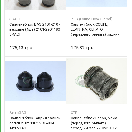
SKADI
PHG (Pyung Hwa Global)
Сайлентблок ВАЗ 2101-2107
Сайлентблок COUPE,
верхние (4шт) 2101-2904180
ELANTRA, CERATO I
SKADI
(переднего рычага) задний
большой 54584-17000 PHG
(Pyung Hwa Global)
175,13
175,32
АвтоЗАЗ
CTR
Сайлентблок Таврия задней
Сайлентблок Lanos, Nexia
балки 2 шт 1102-2914084
(переднего рычага)
АвтоЗАЗ
передний малый CVKD-17