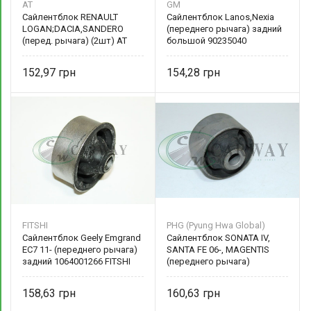
AT
GM
Сайлентблок RENAULT
Сайлентблок Lanos,Nexia
LOGAN;DACIA,SANDERO
(переднего рычага) задний
(перед. рычага) (2шт) AT
большой 90235040
6299-400R
152,97
154,28
FITSHI
PHG (Pyung Hwa Global)
Сайлентблок Geely Emgrand
Сайлентблок SONATA IV,
EC7 11- (переднего рычага)
SANTA FE 06-, MAGENTIS
задний 1064001266 FITSHI
(переднего рычага)
передний большой 54584-
38600 PHG (Pyung Hwa
158,63
160,63
Global)