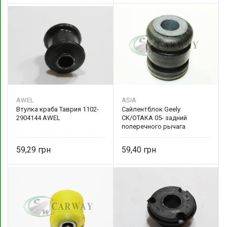
AWEL
ASIA
Втулка краба Таврия 1102-
Сайлентблок Geely
2904144 AWEL
CK/OTAKA 05- задний
поперечного рычага
внешний 2911020001
59,29
59,40