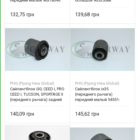
передний малый 96378346
большой 96535088
CTR
132,75
139,68
PHG (Pyung Hwa Global)
PHG (Pyung Hwa Global)
Сайлентблок i30, CEED I, PRO
Сайлентблок ix35
CEED I, TUCSON, SPORTAGE II
(переднего рычага)
(переднего рычага) задний
передний малый 54551-
большой 54551-
2S000 PHG (Pyung Hwa
2H000/2E000 PHG (Pyung
Global)
140,09
145,62
Hwa Global)