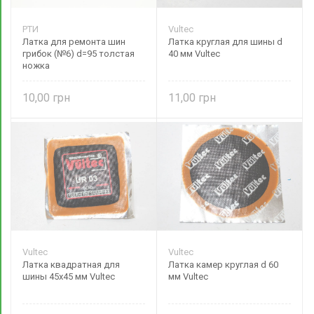
РТИ
Vultec
Латка для ремонта шин
Латка круглая для шины d
грибок (№6) d=95 толстая
40 мм Vultec
ножка
10,00
11,00
Vultec
Vultec
Латка квадратная для
Латка камер круглая d 60
шины 45х45 мм Vultec
мм Vultec