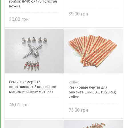
грибок (№9) d=175 толстая
ножка
39,00
30,00
Рем к-т камеры (5
Zollex
золотников + 5 колпачков
Резиновые ленты для
металлических+ метчик)
ремонта шин 30 шт. (20 см)
Zollex
46,01
73,00