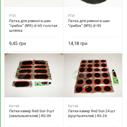
РТИ
РТИ
Латка для ремонта шин
Латка для ремонта шин
"грибок" (№3) d=65 толстая
"грибок" (№5) d=95
шляпка
9,45
14,18
Китай
Китай
Латки камер Red Sun 9 шт
Латки камер Red Sun 24 шт
(овальные+клей.) RS-09
(круглые+клей.) RS-24