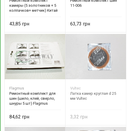
Ремонтный комплект
Ремонтный комплект шин
камеры (5 золотников + 5
11-006
колпачков+ метчик) Китай
43,85
63,73
Flagmus
Vultec
Ремонтный комплект для
Латка камер круглая d 25
шин (шило, клей, сверло,
мм Vultec
шнуры 5 шт) Flagmus
84,62
3,32