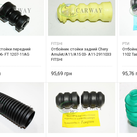
FITSHI
РТИ
стойки передний
Отбойник стойки задний Chery
Отбойн
6- FT 1207-11AG
Amulet/A11/A15 03- A11-2911033
1102 Та
FITSHI
95,69
95,76