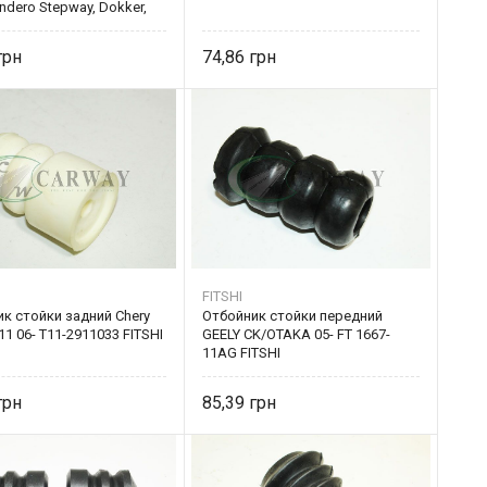
ndero Stepway, Dokker,
001547140 (2шт) AT 7140-
74,86
FITSHI
к стойки задний Chery
Отбойник стойки передний
11 06- T11-2911033 FITSHI
GEELY CK/OTAKA 05- FT 1667-
11AG FITSHI
85,39