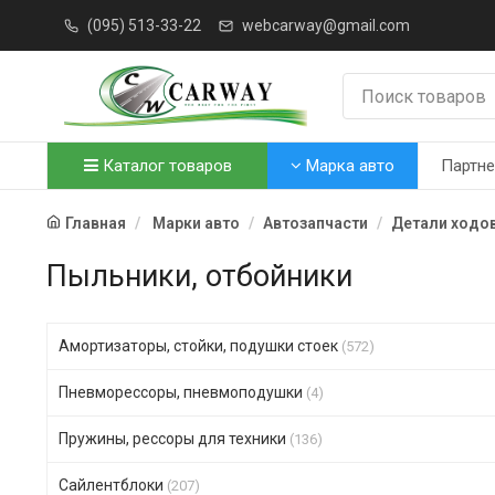
(095) 513-33-22
webcarway@gmail.com
Каталог товаров
Марка авто
Партн
Главная
Марки авто
Автозапчасти
Детали ходо
Пыльники, отбойники
Амортизаторы, стойки, подушки стоек
(572)
Пневморессоры, пневмоподушки
(4)
Пружины, рессоры для техники
(136)
Сайлентблоки
(207)