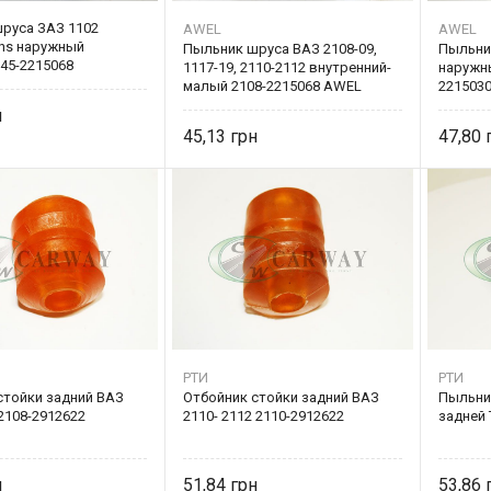
руса ЗАЗ 1102
AWEL
AWEL
ens наружный
Пыльник шруса ВАЗ 2108-09,
Пыльни
45-2215068
1117-19, 2110-2112 внутренний-
наружн
малый 2108-2215068 AWEL
221503
45,13
47,80
РТИ
РТИ
стойки задний ВАЗ
Отбойник стойки задний ВАЗ
Пыльни
2108-2912622
2110- 2112 2110-2912622
задней 
51,84
53,86