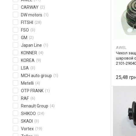
CARWAY
(2)
DW motors
(1)
FITSHI
(28)
FSO
(3)
GM
(2)
Japan Line
(1)
AWEL
KONNER
(4)
Чехол защ
шаровой о
KOREA
(9)
2101-2904
LSA
(3)
MCH auto group
(1)
25,48
Metelli
(4)
OTP FRANK
(1)
RAF
(6)
Renault Group
(4)
SHIKOO
(24)
SKADI
(3)
Vortex
(19)