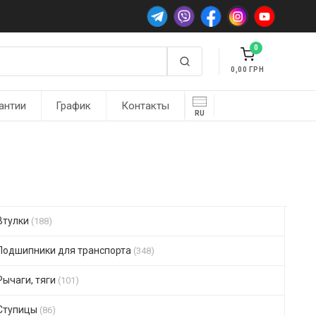
0
0,00
антии
График
Контакты
RU
Втулки
(188)
Подшипники для транспорта
(348)
Рычаги, тяги
(101)
Ступицы
(86)