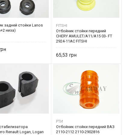
к задней стойки Lanos
FITSHI
а+2 низа)
Отбойник стойки передний
CHERY AMULET/A11/A15 03- FT
2924-11AC FITSHI
65,53
РТИ
 стабилизатора
Отбойник стойки передний ВАЗ
го Renault Logan, Logan
2110-2112 2110-2902816