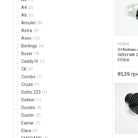
A4
(2)
A6
(2)
Amulet
(8)
Astra
(4)
Aveo
(12)
FITSHI
Berlingo
(4)
Отбойник 
Boxer
(4)
GEELY MK 0
FITSHI
Caddy IV
(1)
CK
(5)
85,39
Combo
(1)
Cruze
(1)
Doblo 223
(1)
Dokker
(1)
Ducato
(4)
Duster
(2)
Eastar
(1)
Elara
(3)