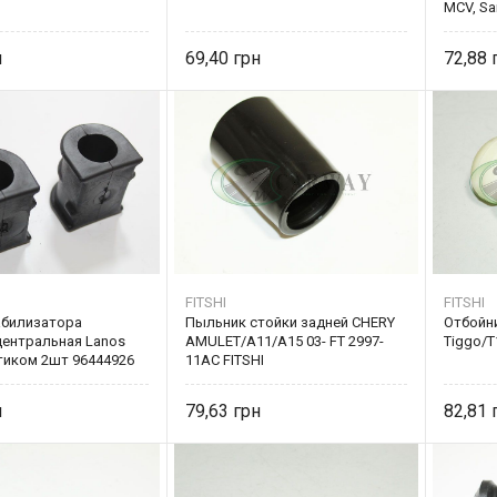
MCV, Sa
Lodgy 6
300R
69,40
72,88
FITSHI
FITSHI
абилизатора
Пыльник стойки задней CHERY
Отбойни
центральная Lanos
AMULET/A11/A15 03- FT 2997-
Tiggo/T
ртиком 2шт 96444926
11AC FITSHI
0R
79,63
82,81