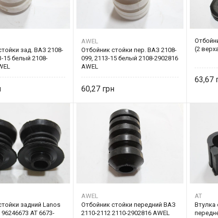
Отбойни
AWEL
(2 верх
тойки зад. ВАЗ 2108-
Отбойник стойки пер. ВАЗ 2108-
3-15 белый 2108-
099, 2113-15 белый 2108-2902816
WEL
AWEL
63,67
60,27
AWEL
AT
стойки задний Lanos
Отбойник стойки передний ВАЗ
Втулка
 96246673 AT 6673-
2110-2112 2110-2902816 AWEL
передне