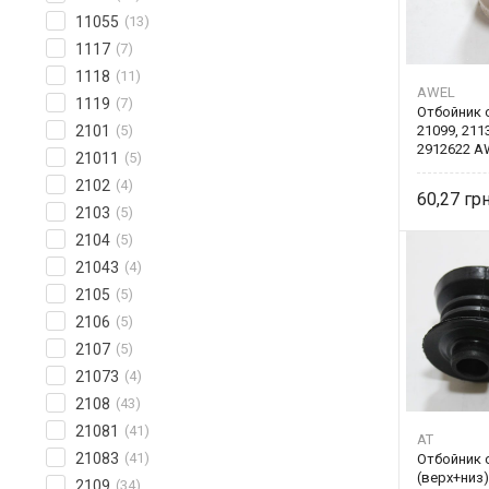
11055
(13)
1117
(7)
1118
(11)
AWEL
1119
(7)
Отбойник с
2101
(5)
21099, 211
2912622 A
21011
(5)
2102
(4)
60,27
2103
(5)
2104
(5)
21043
(4)
2105
(5)
2106
(5)
2107
(5)
21073
(4)
2108
(43)
21081
(41)
AT
21083
(41)
Отбойник 
(верх+низ)
2109
(34)