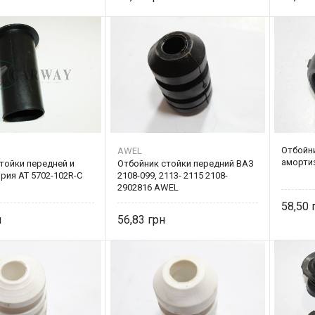
Отбойн
AWEL
аморти
тойки передней и
Отбойник стойки передний ВАЗ
рия AT 5702-102R-C
2108-099, 2113- 2115 2108-
2902816 AWEL
58,50
56,83