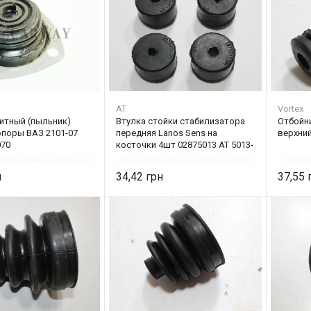
AT
Vortex
итный (пыльник)
Втулка стойки стабилизатора
Отбойни
поры ВАЗ 2101-07
передняя Lanos Sens на
верхни
070
косточки 4шт 02875013 AT 5013-
201R
34,42
37,55