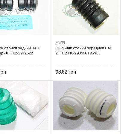
AWEL
ик стойки задний ЗАЗ
Пыльник стойки передней ВАЗ
врия 1102-2912622
2110 2110-2905681 AWEL
98,82