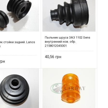
Пыльник шруса ЗАЗ 1102 Sens
внутренний нов. обр.
к стойки задний. Lanos
2158012045001
й
40,56