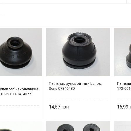
Пыльник рулевой тяги Lanos,
Пыльни
Sens 07846480
173-661
улевого наконечника
109 2108-3414077
14,57
16,99