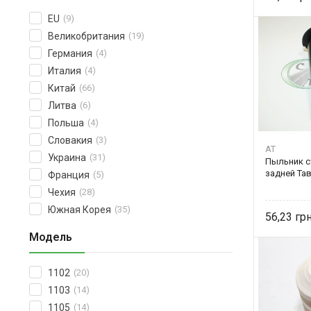
EU
(9)
Великобритания
(19)
Германия
(4)
Италия
(4)
Китай
(66)
Литва
(6)
Польша
(4)
Словакия
(3)
AT
Украина
(31)
Пыльник с
задней Тав
Франция
(5)
Чехия
(28)
Южная Корея
(35)
56,23
Модель
1102
(20)
1103
(14)
1105
(14)