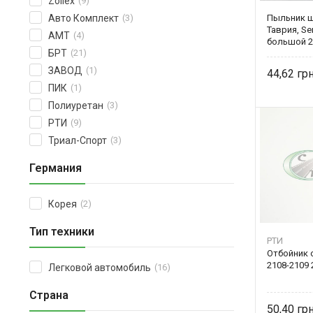
Zollex
(9)
Пыльник ш
Авто Комплект
(3)
Таврия, S
АМТ
(4)
большой 2
БРТ
(21)
ЗАВОД
(1)
44,62
ПИК
(1)
Полиуретан
(3)
РТИ
(9)
Триал-Спорт
(3)
Германия
Корея
(2)
Тип техники
РТИ
Отбойник 
2108-2109 
Легковой автомобиль
(16)
Страна
50,40