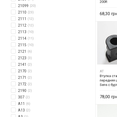
200R
21099
(20)
2110
(23)
68,30
2111
(12)
2112
(12)
2113
(10)
2114
(11)
2115
(10)
2121
(6)
2123
(3)
2141
(2)
2170
(2)
AT
Втулка ст
2171
(2)
передняя 
2172
(2)
Sens c бу
AT 4926-20
2190
(2)
78,00
307
(2)
A11
(6)
A13
(2)
A3
(1)