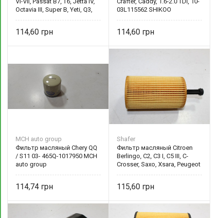
VI-VII, Passat B7, T6, Jetta IV,
Crafter, Caddy, 1.6-2.0 TDI, 10-
Octavia III, Super B, Yeti, Q3,
03L115562 SHIKOO
Q5, 1.2D-2.0D 03N115562B
SHIKOO
114,60
114,60
MCH auto group
Shafer
Фильтр масляный Chery QQ
Фильтр масляный Citroen
/ S11 03- 465Q-1017950 MCH
Berlingo, C2, C3 I, C5 III, C-
auto group
Crosser, Saxo, Xsara, Peugeot
106, 206, 306, 307, Partner 1.1-
2.2D, 93- 1109AN
114,74
115,60