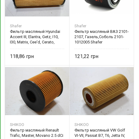
Shafer
Shafer
Фильтр масляный Hyundai
Фильтр масляный ВАЗ 2101-
Accent III, Elantra, Getz, I10,
2107, Газель,Соболь 2101-
I30, Matrix, Cee'd, Cerato,
1012005 Shafer
Picanto, Rio II,I 1.1D-1.6D, 04-
263102A002
118,86
121,22
SHIKOO
SHIKOO
Фильтр масляный Renault
Фильтр масляный VW Golf
Trafic, Master, Movano 2.5 dCi
VI-VII, Passat B7, T6, Jetta IV,