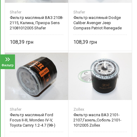
Shafer
Shafer
Фильтр масляный ВАЗ 2108-
Фильтр масляный Dodge
2115, Калина, Приора Sens
Caliber Avenger Jeep
21081012005 Shafer
Compass Patriot Renegade
(06-), Chevrolet Volt (13-)
4892339AA
108,39
108,39
Фильтр
Shafer
Zollex
Фильтр масляный Ford
Фильтр масла ВАЗ 2101-
Focus II-III, Mondeo IV-V,
2107,Газель,Соболь 2101-
Toyota Camry 1.2-4.7 (98-)
1012005 Zollex
90915YZZD2