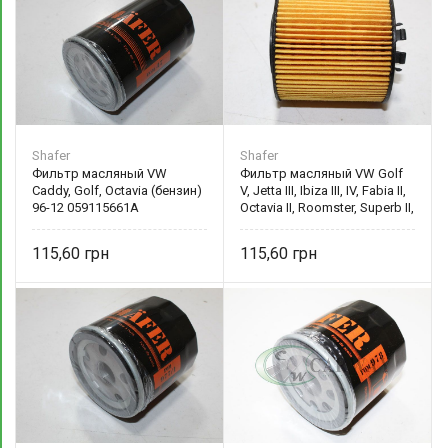
Shafer
Shafer
Фильтр масляный VW
Фильтр масляный VW Golf
Caddy, Golf, Octavia (бензин)
V, Jetta III, Ibiza III, IV, Fabia II,
96-12 059115661A
Octavia II, Roomster, Superb II,
1.4FSI-1.6FSI, 02- 03C115403E
115,60
115,60