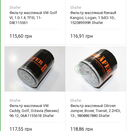
Shafer
Shafer
Фильтр масляный VW Golf
Фильтр масляный Renault
VI, 1.0-1.4, TFSI, 11-
Kangoo, Logan, 1.5dCi 10-,
04E115561
152089599R Shafer
115,60
116,91
Shafer
Shafer
Фильтр масляный VW
Фильтр масляный Citroen
Caddy, Golf, Octavia (бензин)
Jumper, Boxer, Transit, 2.2HDI,
96-12, 06A115561B Shafer
13-, 9808867880 Shafer
117,55
118,86