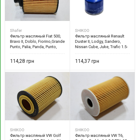
Shafer
SHIKOO
Фильтр масляный Fiat 500,
Фильтр масляный Renault
Bravo II, Doblo, Fiorino,Grande
Duster II, Lodgy, Sandero,
Punto, Palia, Panda, Punto,
Nissan Cube, Juke, Trafic 1.5-
Qubo, Ford Ka, 1.3D/1.4, 03-
1.9dci K9K F9Q 8200768927
73504027
114,28
114,37
SHIKOO
SHIKOO
Фильтр масляный VW Golf
Фильтр масляный VW T6,