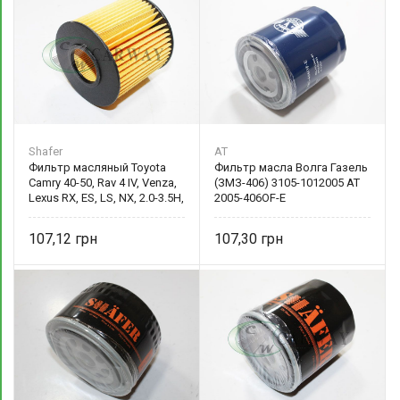
Shafer
AT
Фильтр масляный Toyota
Фильтр масла Волга Газель
Camry 40-50, Rav 4 IV, Venza,
(ЗМЗ-406) 3105-1012005 AT
Lexus RX, ES, LS, NX, 2.0-3.5H,
2005-406OF-E
06- 04152YZZA1
107,12
107,30