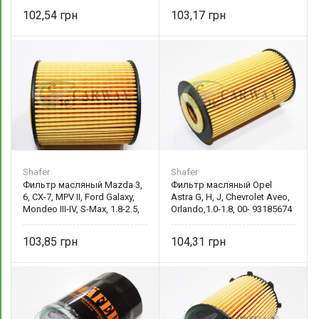
102,54
103,17
Shafer
Shafer
Фильтр масляный Mazda 3,
Фильтр масляный Opel
6, CX-7, MPV II, Ford Galaxy,
Astra G, H, J, Chevrolet Aveo,
Mondeo III-IV, S-Max, 1.8-2.5,
Orlando,1.0-1.8, 00- 93185674
00-15 1S7G6714AF Shafer
Shafer
103,85
104,31