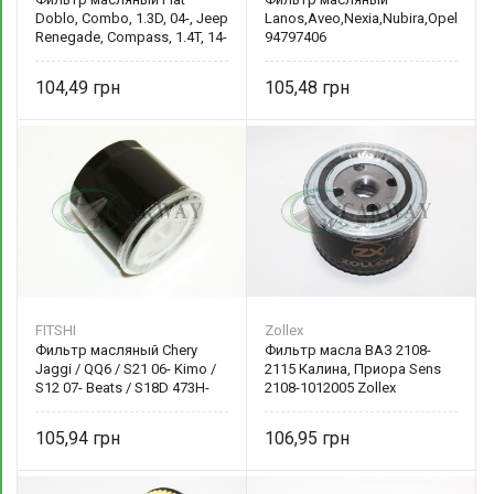
Doblo, Combo, 1.3D, 04-, Jeep
Lanos,Aveo,Nexia,Nubira,Opel
Renegade, Compass, 1.4T, 14-
94797406
71773176
104,49
105,48
FITSHI
Zollex
Фильтр масляный Chery
Фильтр масла ВАЗ 2108-
Jaggi / QQ6 / S21 06- Kimo /
2115 Калина, Приора Sens
S12 07- Beats / S18D 473H-
2108-1012005 Zollex
1012010 FITSHI
105,94
106,95