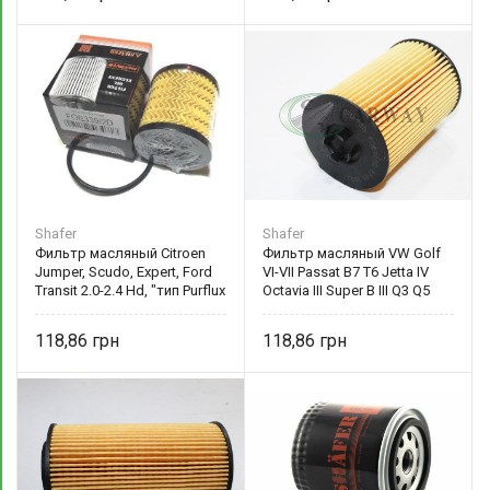
Shafer
Shafer
Фильтр масляный Citroen
Фильтр масляный VW Golf
Jumper, Scudo, Expert, Ford
VI-VII Passat B7 T6 Jetta IV
Transit 2.0-2.4 Hd, "тип Purflux
Octavia III Super B III Q3 Q5
- Ёлочкой" FOE339/2D Shafer
1.2D-2.0D 07- 03N115562B
118,86
118,86