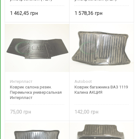
серые EL 215 014 Elegant
черные EL 215 016 Elegant
1 462,45
1 578,36
Интерпласт
Autoboot
Коврик салона резин.
Коврик багажника ВАЗ 1119
Перемычка универсальная
Калина АКЦИЯ
Интерпласт
75,00
142,00