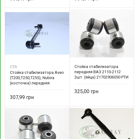
Стойка стабилизатора
CTR
передняя ВАЗ 2110-2112
Стойка стабилизатора Aveo
2шт. (яйца) 21702906050 РТИ
(T200,T250,T255), Nubira
(косточка) передняя
96391875 CTR
325,00
307,99