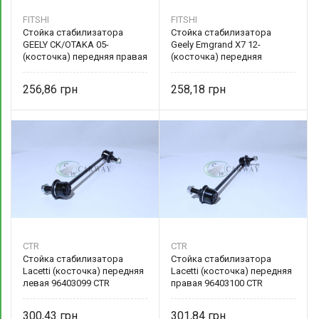
FITSHI
FITSHI
Стойка стабилизатора
Стойка стабилизатора
GEELY CK/OTAKA 05-
Geely Emgrand X7 12-
(косточка) передняя правая
(косточка) передняя
1400551180 FITSHI
1014012763 FITSHI
256,86
258,18
CTR
CTR
Стойка стабилизатора
Стойка стабилизатора
Lacetti (косточка) передняя
Lacetti (косточка) передняя
левая 96403099 CTR
правая 96403100 CTR
300,43
301,84