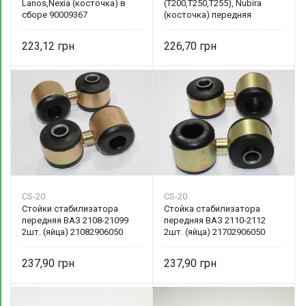
Lanos,Nexia (косточка) в
(T200,T250,T255), Nubira
сборе 90009367
(косточка) передняя
96391875 AT
223,12
226,70
CS-20
CS-20
Стойки стабилизатора
Стойка стабилизатора
передняя ВАЗ 2108-21099
передняя ВАЗ 2110-2112
2шт. (яйца) 21082906050
2шт. (яйца) 21702906050
237,90
237,90