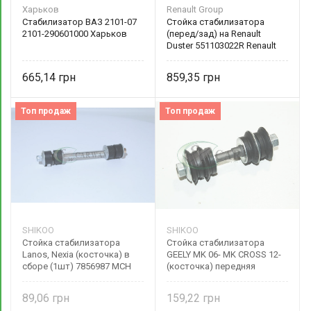
Харьков
Renault Group
Стабилизатор ВАЗ 2101-07
Стойка стабилизатора
2101-290601000 Харьков
(перед/зад) на Renault
Duster 551103022R Renault
(Original)
665,14
859,35
Топ продаж
Топ продаж
SHIKOO
SHIKOO
Стойка стабилизатора
Стойка стабилизатора
Lanos, Nexia (косточка) в
GEELY MK 06- MK CROSS 12-
сборе (1шт) 7856987 MCH
(косточка) передняя
auto group
SHIKOO 1014001670
89,06
159,22