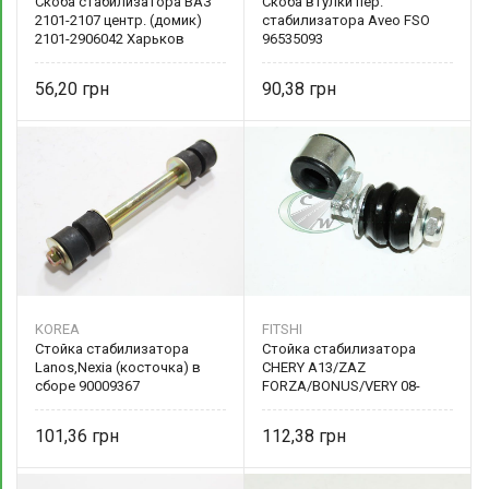
Скоба стабилизатора ВАЗ
Скоба втулки пер.
2101-2107 центр. (домик)
стабилизатора Aveo FSO
2101-2906042 Харьков
96535093
56,20
90,38
KOREA
FITSHI
Стойка стабилизатора
Стойка стабилизатора
Lanos,Nexia (косточка) в
CHERY A13/ZAZ
сборе 90009367
FORZA/BONUS/VERY 08-
(косточка) передняя A13-
2906020 FITSHI
101,36
112,38