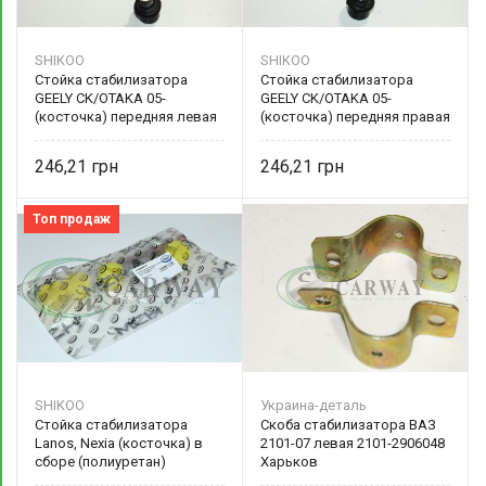
SHIKOO
SHIKOO
Стойка стабилизатора
Стойка стабилизатора
GEELY CK/OTAKA 05-
GEELY CK/OTAKA 05-
(косточка) передняя левая
(косточка) передняя правая
1400509180
SHIKOO 1400551180
246,21
246,21
Топ продаж
SHIKOO
Украина-деталь
Стойка стабилизатора
Скоба стабилизатора ВАЗ
Lanos, Nexia (косточка) в
2101-07 левая 2101-2906048
сборе (полиуретан)
Харьков
90009367 SHIKOO