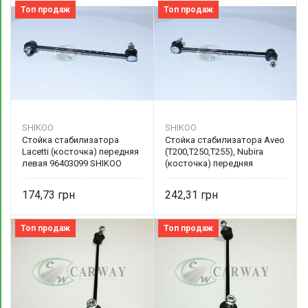
Топ продаж
Топ продаж
SHIKOO
SHIKOO
Стойка стабилизатора
Стойка стабилизатора Aveo
Lacetti (косточка) передняя
(T200,T250,T255), Nubira
левая 96403099 SHIKOO
(косточка) передняя
96391875 SHIKOO
174,73
242,31
Топ продаж
Топ продаж