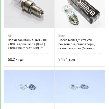
AT
Brisk
Свечи зажигания ВАЗ 2101-
Свеча мопед 2-х тактн.
2109,Таврия,Lanos (8 кл.)
бензопилы, генераторы,
2108-3707010 AT F6RTJC
газонокосилки (1-конт)
60,27
84,31