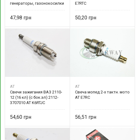
генераторы, газонокосилки
E7RTC
AT L7RTC AT
47,98
50,20
AT
AT
Свечи зажигания ВАЗ 2110-
Свеча мопед 2-х тактн. мото
12 (16 кл) (с бок.эл) 2112-
AT E7RC
3707010 AT K6RTJC
54,60
56,51