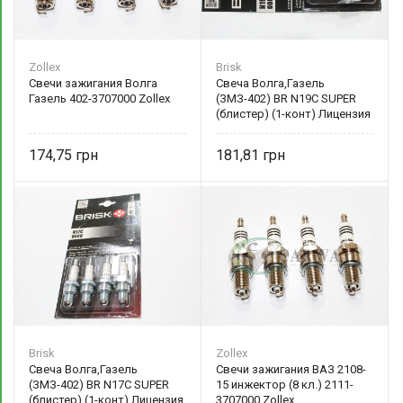
Zollex
Brisk
Свечи зажигания Волга
Свеча Волга,Газель
Газель 402-3707000 Zollex
(ЗМЗ-402) BR N19C SUPER
(блистер) (1-конт) Лицензия
174,75
181,81
Brisk
Zollex
Свеча Волга,Газель
Свечи зажигания ВАЗ 2108-
(ЗМЗ-402) BR N17C SUPER
15 инжектор (8 кл.) 2111-
(блистер) (1-конт) Лицензия
3707000 Zollex