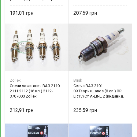
191,01
207,59
Zollex
Brisk
Свечи зажигания ВАЗ 2110
Свеча ВАЗ 2101-
2111 2112 (16 кл.) 2112-
09,Таврия,Lanos (8 кл.) BR
3707000 Zollex
LR15YCY A-LINE 2 (индивид.
упак.) (1-конт) Лицензия
212,91
235,59