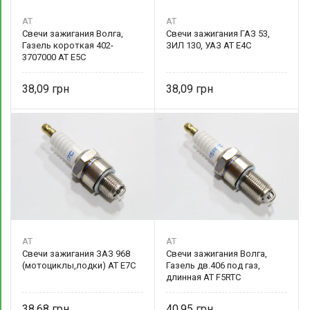
AT
AT
Свечи зажигания Волга,
Свечи зажигания ГАЗ 53,
Газель короткая 402-
ЗИЛ 130, УАЗ AT E4C
3707000 AT E5C
38,09
38,09
AT
AT
Свечи зажигания ЗАЗ 968
Свечи зажигания Волга,
(мотоциклы,лодки) AT E7C
Газель дв.406 под газ,
длинная AT F5RTC
38,68
40,95