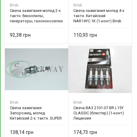
Brisk
Brisk
Свеча зажигания мопед 2-х
Свеча зажигания мопед 4-х
тактн. бензопилы,
тактн. Китайский
генераторы, газонокосилки
NAR14YC.1K (1-конт) Brisk
BR PR15Y.1K (1-конт) Brisk
92,38
110,93
Brisk
Brisk
Свеча зажигания
Свеча ВАЗ 2101-07 BR L15Y
Запорожец, мопед
CLASSIC (блистер) (1-конт)
Китайский 2-х. тактн. SUPER
Лицензия
BR N14C.1K (1-конт) Brisk
138,14
174,73