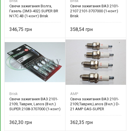
Brisk
Brisk
Свечи зажигания Волга,
Свечи зажигания ВАЗ 2101-
Газель (ЗМЗ-402) SUPER BR
2107 2101-3707000 (1-конт)
N17C.4B (1-конт) Brisk
Brisk
346,75
358,54
Brisk
AMP
Свечи зажигания ВАЗ 2101-
Свеча зажигания ВАЗ 2101-
2109, Таврия, Lanos (8 кл.)
2109,Таврия,Lanos (8 кл.) D-
SUPER 2108-3707000 (1-конт)
21 AMP GAS-SUPER
Brisk
362,30
362,35