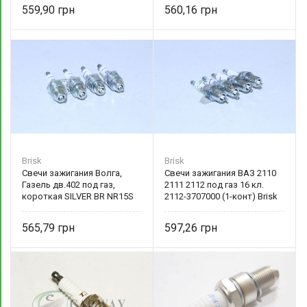
559,90
560,16
Brisk
Brisk
Свечи зажигания Волга,
Свечи зажигания ВАЗ 2110
Газель дв.402 под газ,
2111 2112 под газ 16 кл.
короткая SILVER BR NR15S
2112-3707000 (1-конт) Brisk
(1-конт) Brisk
565,79
597,26