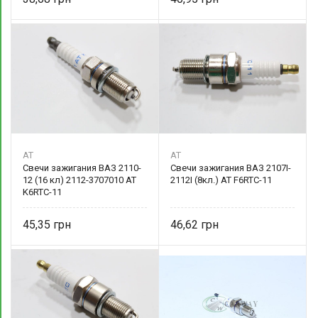
AT
AT
Свечи зажигания ВАЗ 2110-
Свечи зажигания ВАЗ 2107I-
12 (16 кл) 2112-3707010 AT
2112I (8кл.) AT F6RTC-11
K6RTC-11
45,35
46,62