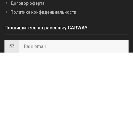
Договор оферта
Политика конфиденциальности
Подпишитесь на рассылку CARWAY
Подписаться*
*Получайте первыми информацию о скидках, акциях и важных
событиях.
Платфома для оптовиков
WEB App
Carway-Opt.com.ua