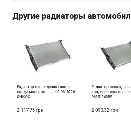
Другие радиаторы автомобиль
Радиатор охлаждения Lanos с
Радиатор охлаждения
кондиционером паяный 96182261
кондиционера (паяны
SHIKOO
96351263BR
2 117,75
2 090,32