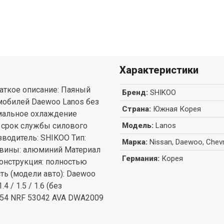
Характеристики
аткое описание: Паяный
Бренд
:
SHIKOO
мобилей Daewoo Lanos без
Страна
:
Южная Корея
мальное охлаждение
т срок службы силового
Модель
:
Lanos
зводитель: SHIKOO Тип:
Марка
:
Nissan, Daewoo, Chevr
евины: алюминий Материал
Германия
:
Корея
онструкция: полностью
ть (модели авто): Daewoo
4 / 1.5 / 1.6 (без
0154 NRF 53042 AVA DWA2009