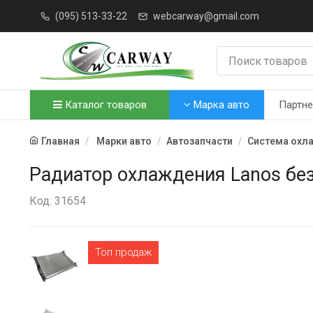
(095) 513-33-22
webcarway@gmail.com
Каталог товаров
Марка авто
Партн
Главная
Марки авто
Автозапчасти
Система охл
Радиатор охлаждения Lanos бе
Код: 31654
Топ продаж