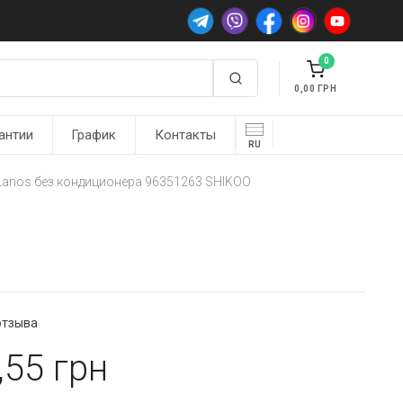
0
0,00
антии
График
Контакты
RU
Lanos без кондиционера 96351263 SHIKOO
отзыва
,55