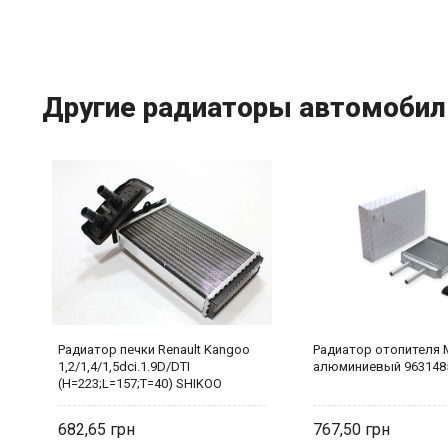
Другие радиаторы автомобил
Радиатор печки Renault Kangoo
Радиатор отопителя 
OO
1,2/1,4/1,5dci.1.9D/DTI
алюминиевый 963148
(H=223;L=157;T=40) SHIKOO
682,65
767,50