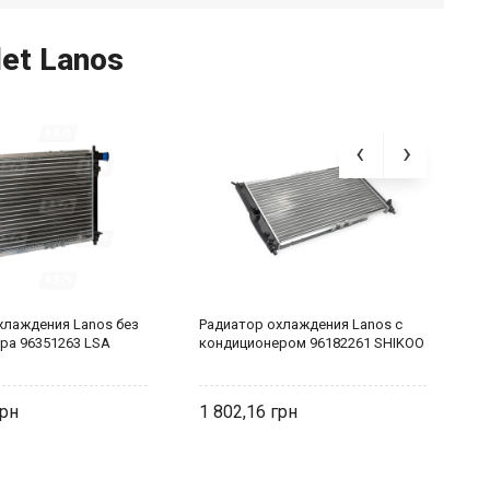
et Lanos
хлаждения Lanos без
Радиатор охлаждения Lanos с
Р
ра 96351263 LSA
кондиционером 96182261 SHIKOO
9
1 802,16
9