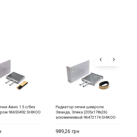
чки Авео 1.5 с/без
Радиатор печки шевроле
Р
ром 96650492 SHIKOO
Эванда, Эпика (205x178x26)
L
алюминиевый 96472174 SHIKOO
9
989,26
1