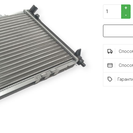
+
-
Способ
Спосо
Гарант