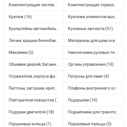
Комплектующие системы питания (21)
Комплектующие тормозной системы (15)
Крепеж (16)
Крепежи элементов выхлопной системы (3)
Кронштейны автомобильные (11)
Кузовные запчасти (51)
Лючки, крышки бензобака (3)
Материалы для шумо и виброизоляции (1)
Маховики (5)
Наконечники рулевых тяг (18)
Обшивки дверей, багажника, потолков, накладки салона (5)
Органы управления (10)
Отражатели, корпуса фар и фонарей (1)
Патроны для ламп (4)
Пистоны, заглушки, крепежные элементы (7)
Плафоны внутреннего освещения (1)
Повторители поворотов (8)
Подкрылки (10)
Подушки двигателя (18)
Подшипники для транспорта (22)
Поршневые кольца (1)
Поршневые пальцы (5)