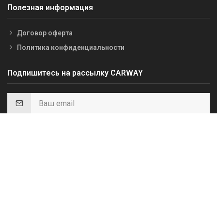
Полезная информация
Договор оферта
Политика конфиденциальности
Подпишитесь на рассылку CARWAY
Подписаться*
*Получайте первыми информацию о скидках, акциях и важных
событиях.
Платфома для оптовиков
WEB App
Carway-Opt.com.ua