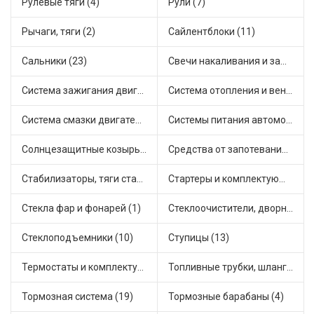
Рулевые тяги (4)
Рули (7)
Рычаги, тяги (2)
Сайлентблоки (11)
Сальники (23)
Свечи накаливания и зажигания (22)
Система зажигания двигателя (5)
Система отопления и вентиляции (8)
Система смазки двигателя (8)
Системы питания автомобиля (10)
Солнцезащитные козырьки для салона автомобиля (1)
Средства от запотевания и размораживатели стекла (1)
Стабилизаторы, тяги стабилизатора, стойки стабилиз (5)
Стартеры и комплектующие (25)
Стекла фар и фонарей (1)
Стеклоочистители, дворники (2)
Стеклоподъемники (10)
Ступицы (13)
Термостаты и комплектующие системы охлаждения (49)
Топливные трубки, шланги, магистрали и рампы (4)
Тормозная система (19)
Тормозные барабаны (4)