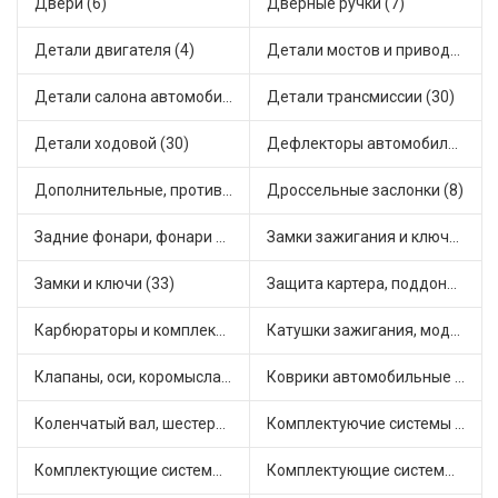
Двери (6)
Дверные ручки (7)
Детали двигателя (4)
Детали мостов и привода трансмиссии (17)
Детали салона автомобиля (30)
Детали трансмиссии (30)
Детали ходовой (30)
Дефлекторы автомобильные (2)
Дополнительные, противотуманные фары (2)
Дроссельные заслонки (8)
Задние фонари, фонари видимости (3)
Замки зажигания и ключи (14)
Замки и ключи (33)
Защита картера, поддона, КПП (2)
Карбюраторы и комплектующие (23)
Катушки зажигания, модули зажигания (15)
Клапаны, оси, коромысла (12)
Коврики автомобильные (9)
Коленчатый вал, шестерни коленчатого вала (1)
Комплектуючие системы стеклоочистителя (6)
Комплектующие системы выпуска отработавших газов (12)
Комплектующие системы отопления (28)