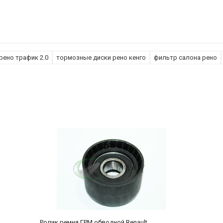
рено трафик 2.0
тормозные диски рено кенго
фильтр салона рено
Ролик ремня ГРМ обводной Renault