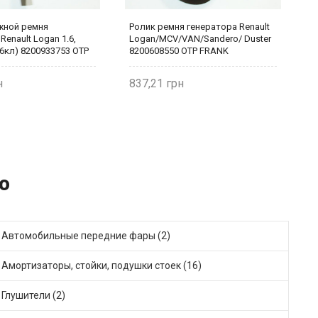
жной ремня
Ролик ремня генератора Renault
Р
Renault Logan 1.6,
Logan/MCV/VAN/Sandero/ Duster
E
(16кл) 8200933753 OTP
8200608550 OTP FRANK
8
837,21
2
o
Автомобильные передние фары (2)
Амортизаторы, стойки, подушки стоек (16)
Глушители (2)