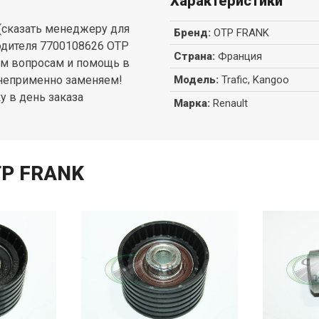
Характеристики
сказать менеджеру для
Бренд
:
OTP FRANK
водителя 7700108626 OTP
Страна
:
Франция
ем вопросам и помощь в
 неприменно заменяем!
Модель
:
Trafic, Kangoo
у в день заказа
Марка
:
Renault
TP FRANK