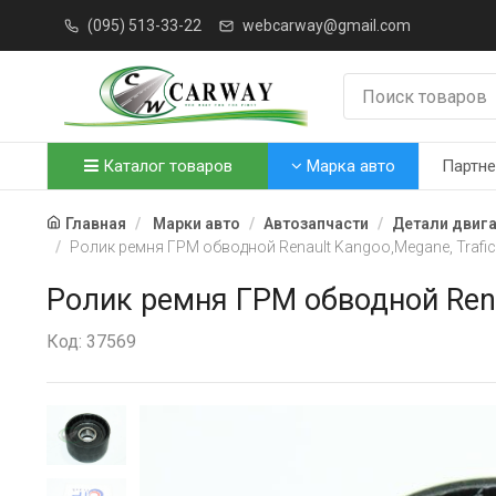
(095) 513-33-22
webcarway@gmail.com
Каталог товаров
Марка авто
Партн
Главная
Марки авто
Автозапчасти
Детали двиг
Ролик ремня ГРМ обводной Renault Kangoo,Megane, Traf
Ролик ремня ГРМ обводной Rena
Код: 37569