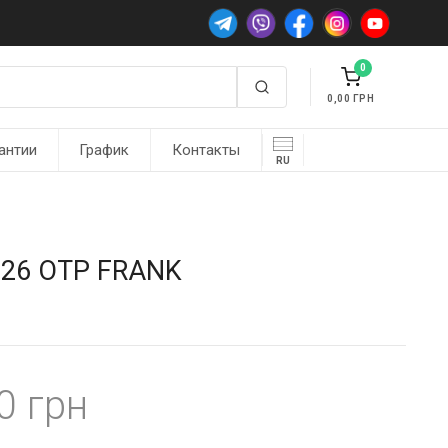
0
0,00
антии
График
Контакты
RU
8626 OTP FRANK
30