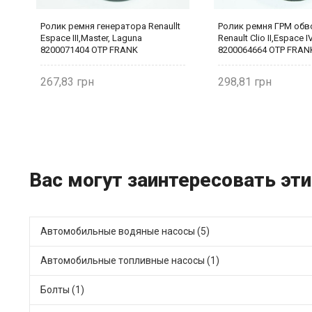
t
Ролик ремня генератора Renaullt
Ролик ремня ГРМ обв
r
Espace III,Master, Laguna
Renault Clio II,Espace I
8200071404 OTP FRANK
8200064664 OTP FRAN
267,83
298,81
Вас могут заинтересовать эти 
Автомобильные водяные насосы (5)
Автомобильные топливные насосы (1)
Болты (1)