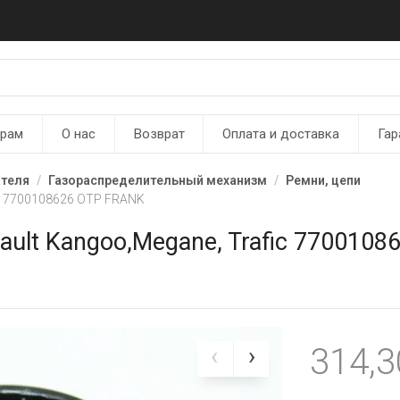
ерам
О нас
Возврат
Оплата и доставка
Гар
ателя
Газораспределительный механизм
Ремни, цепи
ic 7700108626 OTP FRANK
ult Kangoo,Megane, Trafic 770010
314,