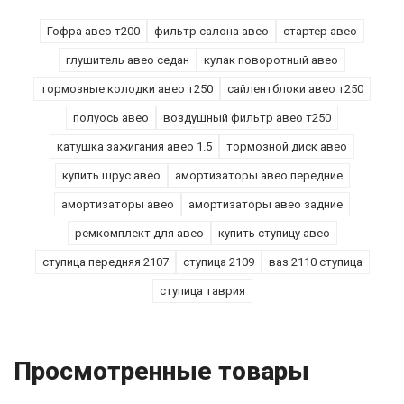
Гофра авео т200
фильтр салона авео
стартер авео
глушитель авео седан
кулак поворотный авео
тормозные колодки авео т250
сайлентблоки авео т250
полуось авео
воздушный фильтр авео т250
катушка зажигания авео 1.5
тормозной диск авео
купить шрус авео
амортизаторы авео передние
амортизаторы авео
амортизаторы авео задние
ремкомплект для авео
купить ступицу авео
ступица передняя 2107
ступица 2109
ваз 2110 ступица
ступица таврия
Просмотренные товары