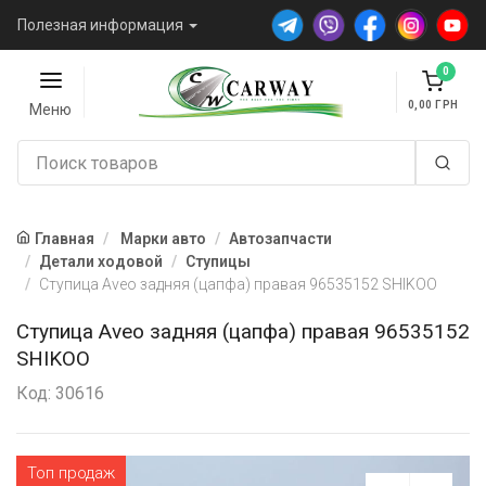
Полезная информация
0
0,00
Меню
Главная
Марки авто
Автозапчасти
Детали ходовой
Ступицы
Ступица Aveo задняя (цапфа) правая 96535152 SHIKOO
Ступица Aveo задняя (цапфа) правая 96535152
SHIKOO
Код: 30616
Топ продаж