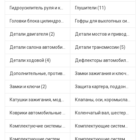
Гидроусилитель руля и комплектующие (1)
Глушители (11)
Головки блока цилиндров (1)
Гофры для выхлопных систем (2)
Детали двигателя (2)
Детали мостов и привода трансмиссии (9)
Детали салона автомобиля (6)
Детали трансмиссии (5)
Детали ходовой (4)
Дефлекторы автомобильные (1)
Дополнительные, противотуманные фары (2)
Замки зажигания и ключи (1)
Замки и ключи (2)
Защита картера, поддона, КПП (2)
Катушки зажигания, модули зажигания (6)
Клапаны, оси, коромысла (12)
Коврики автомобильные (6)
Коленчатый вал, шестерни коленчатого вала (4)
Комплектуючие системы стеклоочистителя (1)
Комплектующие системы выпуска отработавших газов (8)
Комплектующие системы отопления (2)
Комплектующие системы питания (9)